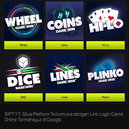
Wheel
Coins
Hi-Lo
DICE
Lines
Plinko
SIP777: Situs Platform Terkemuka dengan Link Login Game
Online Termahsyur di Google