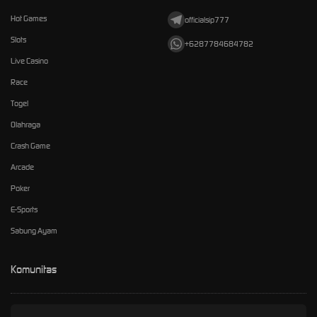
Hot Games
officialsip777
Slots
+6287784684782
Live Casino
Race
Togel
Olahraga
Crash Game
Arcade
Poker
E-Sports
Sabung Ayam
Komunitas