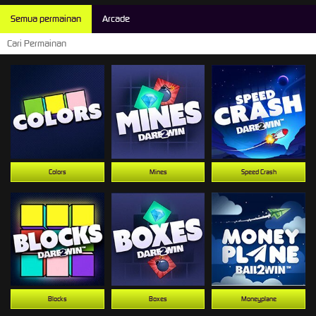
Semua permainan
Arcade
Colors
Mines
Speed Crash
Blocks
Boxes
Moneyplane