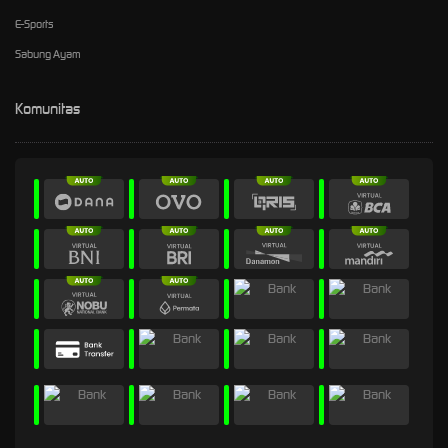
E-Sports
Sabung Ayam
Komunitas