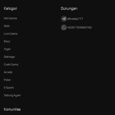
Kategori
Dukungan
Hot Games
officialsip777
Slots
+6287784684782
Live Casino
Race
Togel
Olahraga
Crash Game
Arcade
Poker
E-Sports
Sabung Ayam
Komunitas