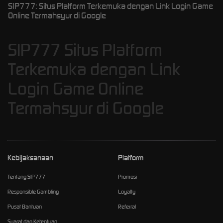
SIP777: Situs Platform Terkemuka dengan Link Login Game
Online Termahsyur di Google
SIP777 Situs Platform
Terkemuka dengan Link
Login Game Online
Termahsyur di Google
Kebijaksanaan
Platform
Tentang SIP777
Promosi
Responsible Gambling
Loyalty
Pusat Bantuan
Referral
Syarat dan Ketentuan