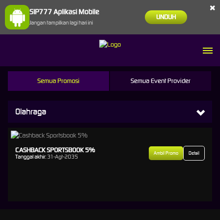
×
SIP777 Aplikasi Mobile
UNDUH
Jangan tampilkan lagi hari ini
Semua Promosi
Semua Event Provider
Olahraga
CASHBACK SPORTSBOOK 5%
Ambil Promo
Detail
Tanggal akhir:
31-Agt-2035