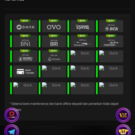
* Selama bank maintenance dan bank offline deposit dan penarikan tidak dapat
diproses