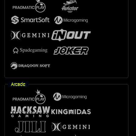
Arcade