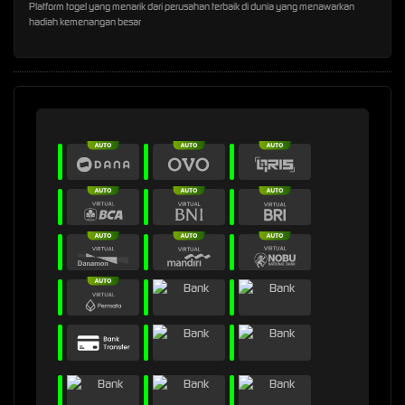
Platform togel yang menarik dari perusahan terbaik di dunia yang menawarkan
hadiah kemenangan besar