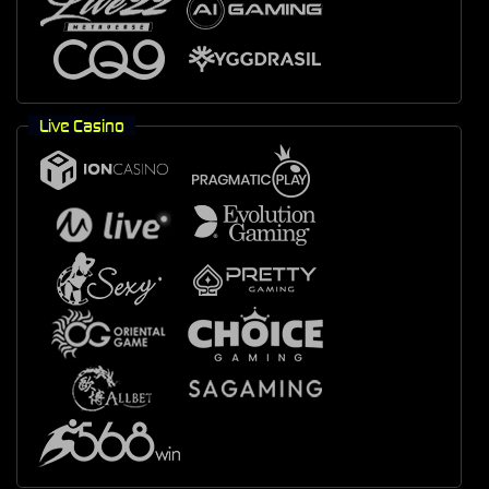
Live Casino