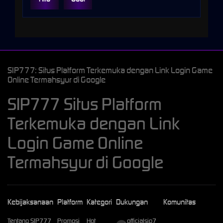
SIP777: Situs Platform Terkemuka dengan Link Login Game
Online Termahsyur di Google
SIP777 Situs Platform
Terkemuka dengan Link
Login Game Online
Termahsyur di Google
Kebijaksanaan
Platform
Kategori
Dukungan
Komunitas
Tentang SIP777
Promosi
Hot
officialsip7