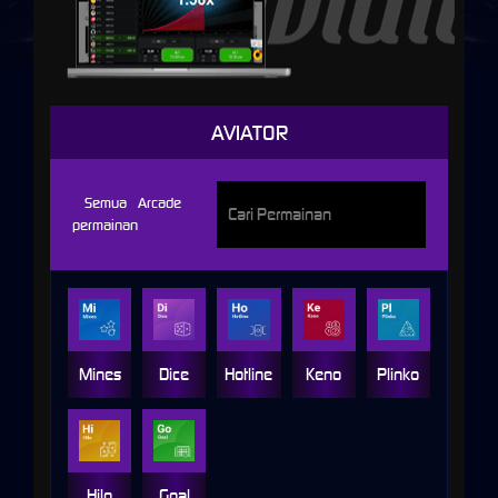
AVIATOR
Semua
Arcade
permainan
Mines
Dice
Hotline
Keno
Plinko
Hilo
Goal