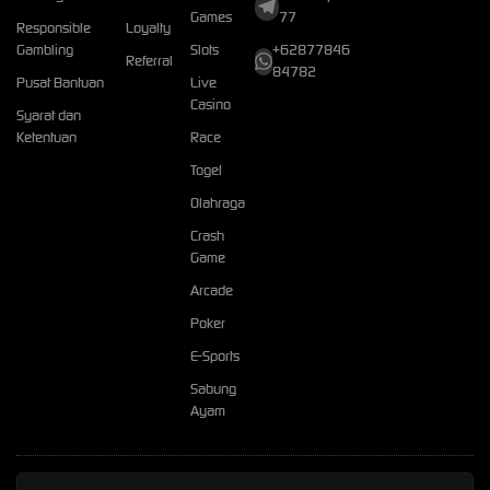
Games
77
Responsible
Loyalty
Gambling
Slots
+62877846
Referral
84782
Pusat Bantuan
Live
Casino
Syarat dan
Ketentuan
Race
Togel
Olahraga
Crash
Game
Arcade
Poker
E-Sports
Sabung
Ayam