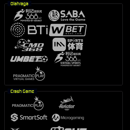
Olahraga
Crash Game