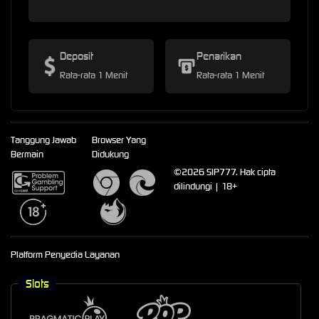
Deposit
Penarikan
Rata-rata 1 Menit
Rata-rata 1 Menit
Tanggung Jawab
Browser Yang
Bermain
Didukung
©2026 SIP777. Hak cipta
dilindungi | 18+
Platform Penyedia Layanan
Slots