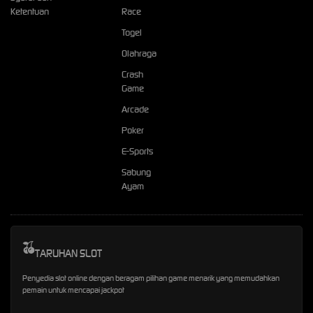
Ketentuan
Race
Togel
Olahraga
Crash
Game
Arcade
Poker
E-Sports
Sabung
Ayam
TARUHAN SLOT
Penyedia slot online dengan beragam pilihan game menarik yang memudahkan
pemain untuk mencapai jackpot