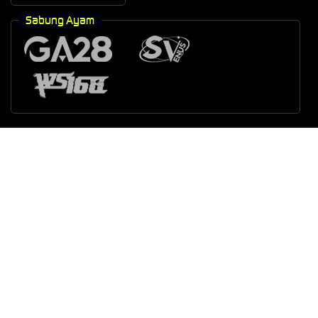
Sabung Ayam