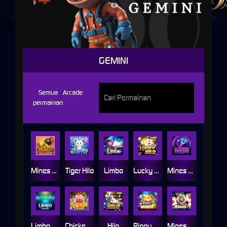
GEMINI
Semua
Arcade
permainan
Mines Gold Rush
Tiger Hilo
Limbo
Lucky Hilo
Mines Neon
Limbo Classic
Chicken Run
Hilo
Pinoy Mines
Mines Maple