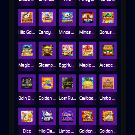
Hilo Gold Rush
Candy Mines
Mines Soccer
Mines Classic
Bonus Bingo
Magic Bingo
Steampunk
EggHunt Bingo
Maple Bingo
Arcade Bingo
Odin Bingo
Golden Bingo
Lost Ruins
Caribbean Bingo
Limbo Gold Rush
Dice
Hilo Classic
Limbo Neon
Golden Fortunes
Golden Horse Riches