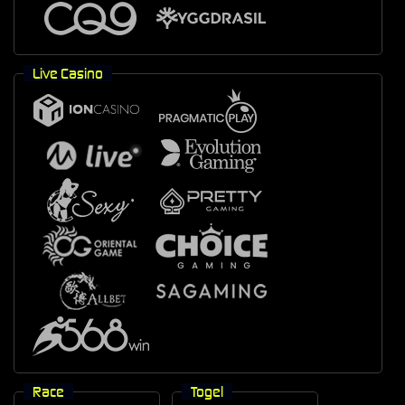
Live Casino
Race
Togel