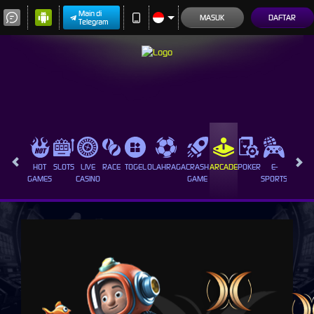
Main di
MASUK
DAFTAR
Telegram
HOT
SLOTS
LIVE
RACE
TOGEL
OLAHRAGA
CRASH
ARCADE
POKER
E-
SABUN
GAMES
CASINO
GAME
SPORTS
AYAM