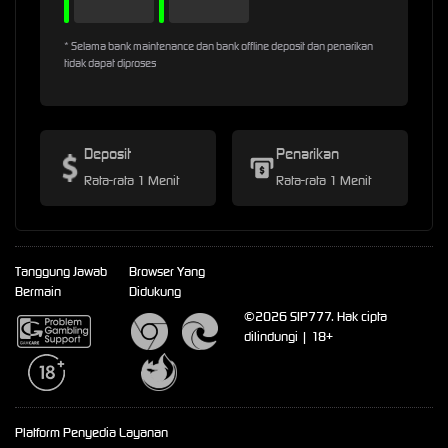
* Selama bank maintenance dan bank offline deposit dan penarikan
tidak dapat diproses
Deposit
Penarikan
Rata-rata 1 Menit
Rata-rata 1 Menit
Tanggung Jawab
Browser Yang
Bermain
Didukung
©2026 SIP777. Hak cipta
dilindungi | 18+
Platform Penyedia Layanan